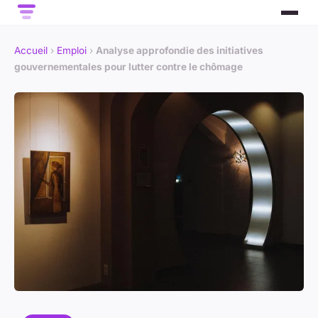
Accueil
›
Emploi
›
Analyse approfondie des initiatives
gouvernementales pour lutter contre le chômage