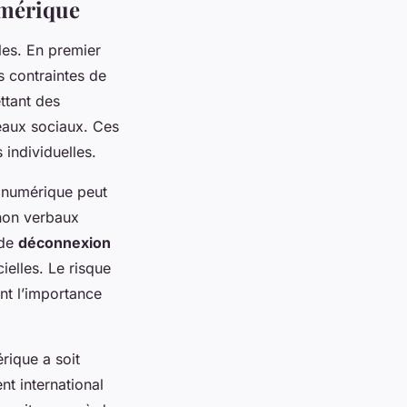
umérique
les. En premier
s contraintes de
ttant des
seaux sociaux. Ces
 individuelles.
 numérique peut
non verbaux
 de
déconnexion
ielles. Le risque
nt l’importance
rique a soit
nt international