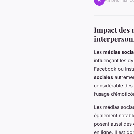
A
Ambre
7 mai 2
Impact des 
interperson
Les
médias soci
influençant les d
Facebook ou Insta
sociales
autrement
considérable des 
l’usage d’émotic
Les médias sociau
également notable 
posent aussi des 
en ligne. Il est 