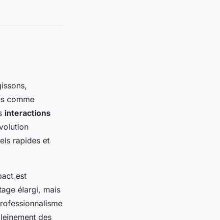
issons,
rmes comme
es
interactions
volution
ls rapides et
pact est
tage élargi, mais
professionnalisme
 pleinement des