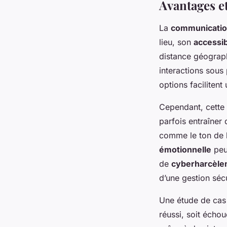
Avantages e
La
communicatio
lieu, son
accessib
distance géograp
interactions sous 
options faciliten
Cependant, cette 
parfois entraîner
comme le ton de l
émotionnelle
peut
de
cyberharcèle
d’une gestion séc
Une étude de cas 
réussi, soit échou