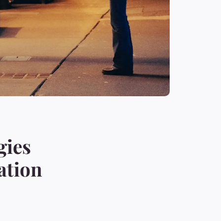
gies
ation