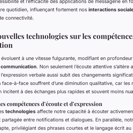
essibilité et l’efficacité des applications de messagerie en fo
re quotidien, influençant fortement nos
interactions social
e connectivité.
ouvelles technologies sur les compétence
tion
évoluent à une vitesse fulgurante, modifiant en profondeur
 communication
. Non seulement l’écoute attentive s’altère 
’expression verbale aussi subit des changements significatif
en face-à-face souffrent d’une diminution qualitative, car l
 incitent à des échanges plus rapides et souvent moins nu
es compétences d’écoute et d’expression
des
technologies
affecte notre capacité à écouter activemen
t partagée entre notifications et dialogues. En parallèle, notr
pte, privilégiant des phrases courtes et le langage écrit au