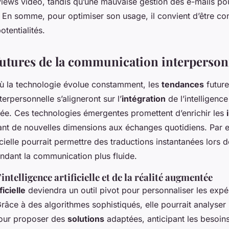
views vidéo, tandis qu’une mauvaise gestion des e-mails po
. En somme, pour optimiser son usage, il convient d’être co
otentialités.
utures de la communication interperson
 la technologie évolue constamment, les
tendances
future
rpersonnelle s’aligneront sur l’
intégration
de l’intelligence 
tée. Ces technologies émergentes promettent d’enrichir les
ant de nouvelles dimensions aux échanges quotidiens. Par 
ificielle pourrait permettre des traductions instantanées lors
endant la communication plus fluide.
’intelligence artificielle et de la réalité augmentée
ficielle
deviendra un outil pivot pour personnaliser les exp
âce à des algorithmes sophistiqués, elle pourrait analyser 
our proposer des
solutions
adaptées, anticipant les besoins 