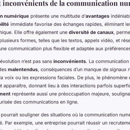
t inconvénients de la communication n
n numérique
présente une multitude d’
avantages
indéniab
ilité
immédiate favorise des échanges rapides, éliminant le
hique. Elle offre également une
diversité de canaux
, perme
plusieurs formes, telles que les textos, appels vidéo, et ré
t une communication plus flexible et adaptée aux préférences
évolution n’est pas sans
inconvénients
. La communication
 des
malentendus
, conséquences d’un manque de signaux 
a voix ou les expressions faciales. De plus, le phénomène
 apparaître, donnant lieu à des interactions parfois superfic
ment
représente aussi une préoccupation majeure, souligna
urisée des communications en ligne.
pourrait souligner des situations où la communication numé
é. Par exemple, une entreprise pourrait réussir un recruteme