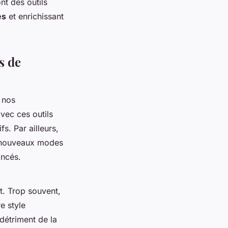
nt des outils
es
et enrichissant
s de
 nos
avec ces outils
s. Par ailleurs,
es nouveaux modes
ancés.
t. Trop souvent,
e style
 détriment de la