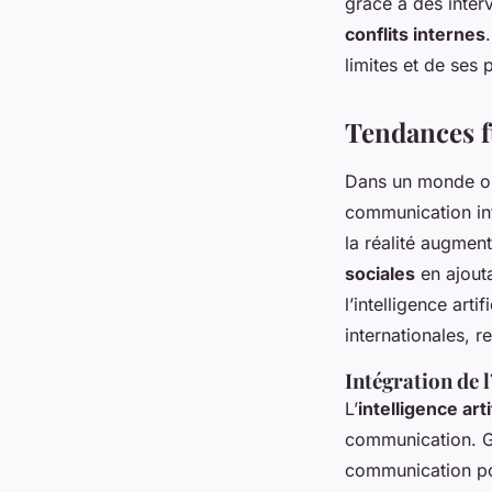
grâce à des inter
conflits internes
limites et de ses p
Tendances f
Dans un monde où
communication inte
la réalité augmen
sociales
en ajout
l’intelligence art
internationales, r
Intégration de l
L’
intelligence arti
communication. Gr
communication p