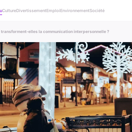
u
Culture
Divertissement
Emploi
Environnement
Société
transforment-elles la communication interpersonnelle ?